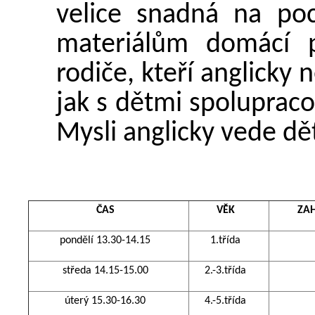
velice snadná na po
materiálům domácí p
rodiče, kteří anglicky
jak s dětmi spoluprac
Mysli anglicky vede dě
ČAS
VĚK
ZAH
pondělí 13.30-14.15
1.třída
středa 14.15-15.00
2.-3.třída
úterý 15.30-16.30
4.-5.třída