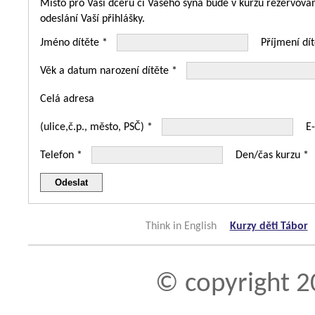
Místo pro Vaši dceru či Vašeho syna bude v kurzu rezervován
odeslání Vaší přihlášky.
Jméno dítěte *
Příjmení dít
Věk a datum narození dítěte *
Celá adresa
(ulice,č.p., město, PSČ) *
E
Telefon *
Den/čas kurzu *
Think in English
Kurzy děti Tábor
© copyright 2