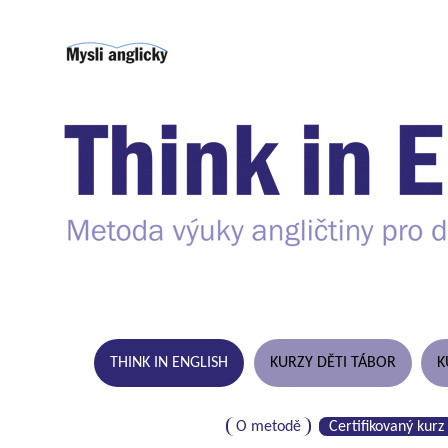
THINK IN ENGLISH
KURZY DĚTI TÁBOR
K
O metodě
Certifikovaný kurz